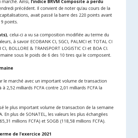
u marché. Ainsi,
l’indice BRVM Composite a perdu
ndredi précédent. Il convient de noter qu’au cours de la
apitalisations, avait passé la barre des 220 points avant
9 points.
nts)
, celui-ci a vu sa composition modifiée au terme du
4 valeurs, à savoir ECOBANK CI, SGCI, PALMCI et TOTAL CI
ICI CI, BOLLORE & TRANSPORT LOGISTIC CI et BOA CI.
semaine sous le poids de 6 des 10 tires qui le composent.
emaine
ur le marché avec un important volume de transaction
% à 2,52 milliards FCFA contre 2,01 milliards FCFA la
é le plus important volume de transaction de la semaine
A. En plus de SONATEL, les valeurs les plus échangées
65,31 millions FCFA) et SOGB (118,58 millions FCFA).
erme de l’exercice 2021