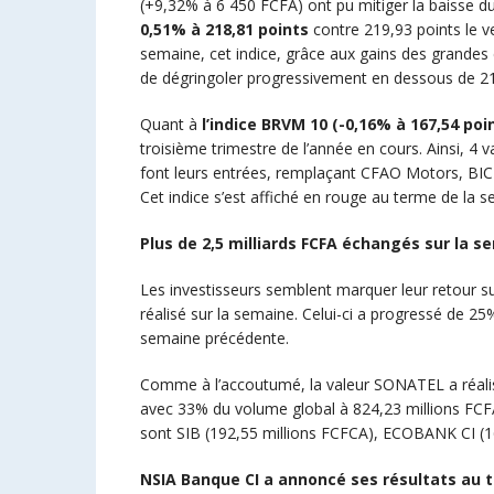
(+9,32% à 6 450 FCFA) ont pu mitiger la baisse d
0,51% à 218,81 points
contre 219,93 points le ve
semaine, cet indice, grâce aux gains des grandes c
de dégringoler progressivement en dessous de 21
Quant à
l’indice BRVM 10 (-0,16% à 167,54 poi
troisième trimestre de l’année en cours. Ainsi, 
font leurs entrées, remplaçant CFAO Motors, B
Cet indice s’est affiché en rouge au terme de la 
Plus de 2,5 milliards FCFA échangés sur la s
Les investisseurs semblent marquer leur retour s
réalisé sur la semaine. Celui-ci a progressé de 25
semaine précédente.
Comme à l’accoutumé, la valeur SONATEL a réalis
avec 33% du volume global à 824,23 millions FCF
sont SIB (192,55 millions FCFCA), ECOBANK CI (1
NSIA Banque CI a annoncé ses résultats au t