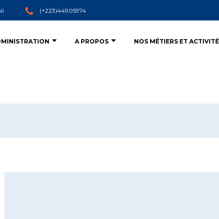
li
(+223)44905974
MINISTRATION
A PROPOS
NOS MÉTIERS ET ACTIVIT