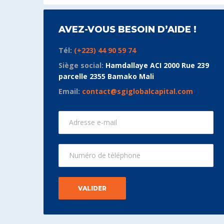
AVEZ-VOUS BESOIN D’AIDE !
Tél:
(+223) 44 90 59 74
Siège social:
Hamdallaye ACI 2000 Rue 239
parcelle 2355 Bamako Mali
Email:
contact@sgiglobalcapital.com